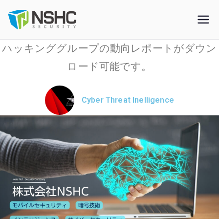
NSHC Inc.
ASIA No.1 Security Company
ハッキンググループの動向レポートがダウン
ASIA No.1
ロード可能です。
Security
Company
Cyber Threat Inelligence